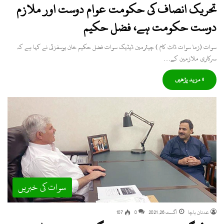
تحریک انصاف کی حکومت عوام دوست اور ملازم
دوست حکومت ہے، فضل حکیم
سوات (زما سوات ڈاٹ کام ) چیئرمین ڈیڈیک سوات فضل حکیم خان یوسفزئی نے کہا ہے کہ
سرکاری ملازمین کے…
» مزید پڑھیں
سوات کی خبریں
عدنان باچا
اگست 26, 2021
0
107