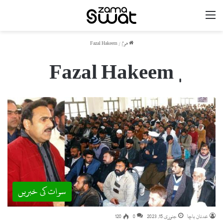
مینو
ھوم
/
سوات کی خبریں
عدنان باچا
جنوری 15, 2023
0
120