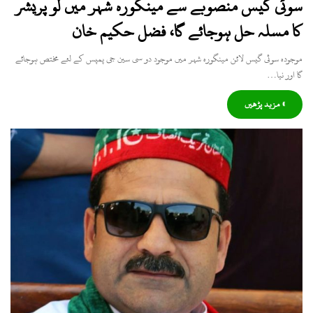
سوئی گیس منصوبے سے مینگورہ شہر میں لو پریشر
کا مسلہ حل ہوجائے گا، فضل حکیم خان
موجودہ سوئی گیس لائن مینگورہ شہر میں موجود دو سی سین جی پمپس کے لئے مختص ہوجائے
گا اور نیا…
» مزید پڑھیں