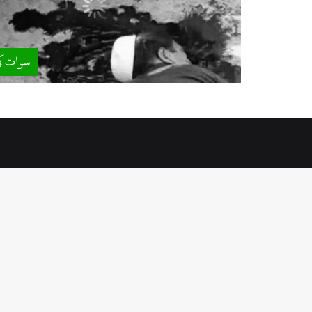
سوات ک