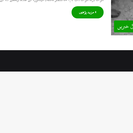
» مزید پڑھیں
ی خبریں