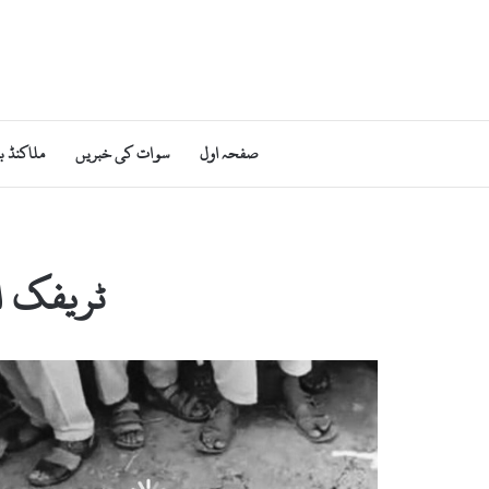
صفحہ اول
سوات کی خبریں
ملاکنڈ ب
ٹریفک ا