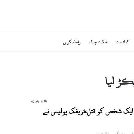
کلائمیٹ
فیکٹ چیک
رابطہ کریں
کڑ لیا
102
0
 ایک شخص کو قتل،ٹریفک پولیس نے