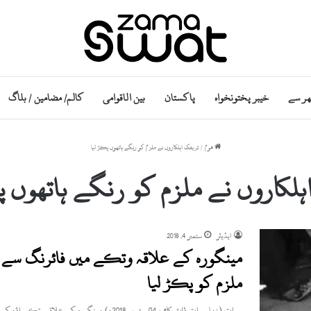
ھر سے
خیبر پختونخواہ
پاکستان
بین الاقوامی
کالم/ مضامین / بلاگ
ھوم
/
ٹریفک اہلکاروں نے ملزم کو رنگے ہاتھوں پکڑ لیا
ہلکاروں نے ملزم کو رنگے ہاتھوں پ
ایڈیٹر
ستمبر 4, 2018
مینگورہ کے علاقہ وتکے میں فائرنگ سے
ملزم کو پکڑ لیا
سوات (زما سوات ڈاٹ کام ، 04 ستمبر 2018ء) مینگورہ کے علاقہ وتکے اڈہ کے قریب فائرنگ سے ایک شخص…