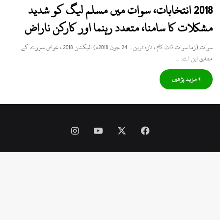
2018 انتخابات، سوات میں مسلم لیگ کو شدید
مشکلات کا سامنا، متعدد رہنما اور کارکن ناراض
سوات (زما سوات ڈاٹ کام ، تازہ ترین۔ 24 جون 2018ء) الیکشن 2018 ، عوامی سروے کے
مطابق این اے…
» مزید پڑھیں
Instagram
YouTube
Facebook
X