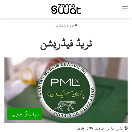
مینو
ھوم
/
ٹریڈ فیڈریشن
ٹریڈ فیڈریشن
سوات کی خبریں
ایڈیٹر
جون 24, 2018
0
128