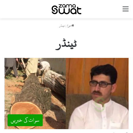
مینو
ھوم
/
ٹینڈر
ٹینڈر
سوات کی خبریں