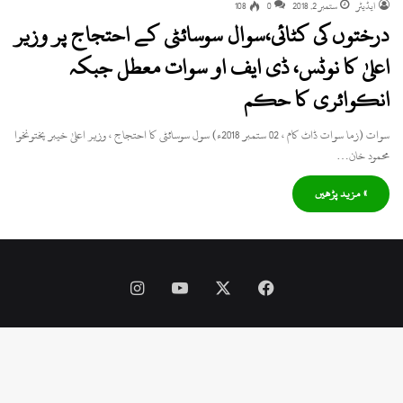
ایڈیٹر
ستمبر 2, 2018
0
108
درختوں کی کٹائی،سوال سوسائٹی کے احتجاج پر وزیر
اعلیٰ کا نوٹس، ڈی ایف او سوات معطل جبکہ
انکوائری کا حکم
سوات (زما سوات ڈاٹ کام ، 02 ستمبر 2018ء) سول سوسائٹی کا احتجاج ، وزیر اعلیٰ خیبر پختونخوا
محمود خان…
» مزید پڑھیں
Instagram
YouTube
Facebook
X