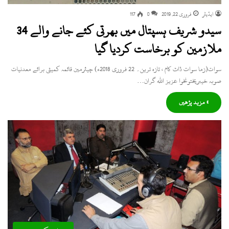
ایڈیٹر
فروری 22, 2019
0
117
سیدو شریف ہسپتال میں بھرتی کئے جانے والے 34
ملازمین کو برخاست کردیا گیا
سوات(زما سوات ڈاٹ کام ، تازہ ترین۔ 22 فروری 2018ء) چیئرمین قائمہ کمیٹی برائے معدنیات
صوبہ خیبرپختونخوا عزیز اللہ گران…
» مزید پڑھیں