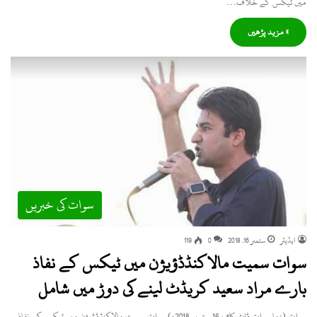
میں ٹیکس کے خلاف…
» مزید پڑھیں
سوات کی خبریں
ایڈیٹر
ستمبر 16, 2018
0
119
سوات سمیت مالاکنڈڈؤیژن میں ٹیکس کے نفاذ
بارے مراد سعید کریڈٹ لینے کی دوڑ میں شامل
سوات (زما سوات ڈاٹ کام ، 16 ستمبر 2018ء) سوات سمیت مالاکنڈڈؤیژن میں ٹیکس کے نفاذ