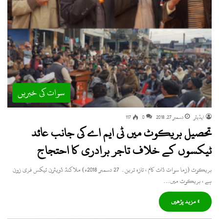
سوات کی خبریں
ایڈیٹر
دسمبر 27, 2018
0
117
تحصیل بریکوٹ میں ٹی ایم اے کی جانب عائد
ٹیکسوں کے خلاف تاجر برادری کا احتجاج
بریکوٹ (زما سوات ڈاٹ کام ، تازہ ترین۔ 27 دسمبر 2018ء) ملاکنڈ ڈویثرن ٹیکس فری زون
ہے ، بریکوٹ میں…
» مزید پڑھیں