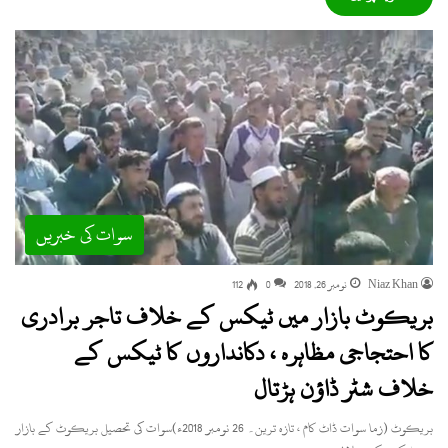
سوات کی خبریں
Niaz Khan
نومبر 26, 2018
0
112
بریکوٹ بازار میں ٹیکس کے خلاف تاجر برادری
کا احتجاجی مظاہرہ ، دکانداروں کا ٹیکس کے
خلاف شٹر ڈاؤن ہڑتال
بریکوٹ (زما سوات ڈاٹ کام ، تازہ ترین۔ 26 نومبر 2018ء)سوات کی تحصیل بریکوٹ کے بازار