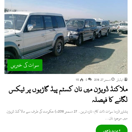
سوات کی خبریں
ایڈیٹر
دسمبر 27, 2018
0
115
ملاکنڈ ڈویژن میں نان کسٹم پیڈ گاڑیوں پر ٹیکس
لگانے کا فیصلہ
پشاور (زما سوات ڈاٹ کام ، تازہ ترین۔ 27 دسمبر 2018ء) حکومت کی طرف سے مالاکنڈ ڈویژن
میں موجود نان…
» مزید پڑھیں