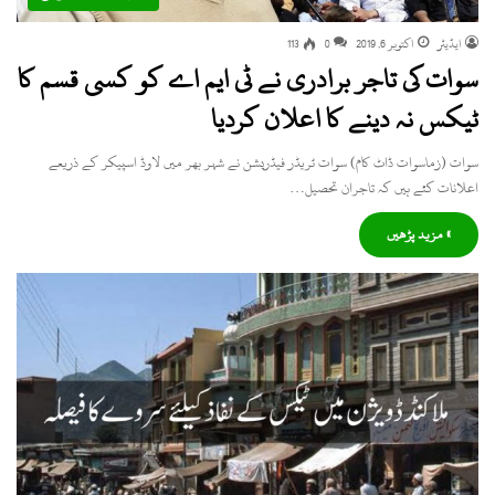
ایڈیٹر
اکتوبر 6, 2019
0
113
سوات کی تاجر برادری نے ٹی ایم اے کو کسی قسم کا
ٹیکس نہ دینے کا اعلان کردیا
سوات (زماسوات ڈاٹ کام) سوات ٹریڈر فیڈریشن نے شہر بھر میں لاوڈ اسپیکر کے ذریعے
اعلانات کئے ہیں کہ تاجران تحصیل…
» مزید پڑھیں