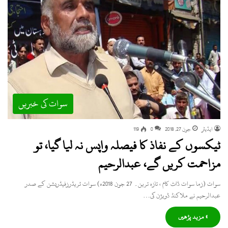
سوات کی خبریں
ایڈیٹر
جون 27, 2018
0
119
ٹیکسوں کے نفاذ کا فیصلہ واپس نہ لیا گیا، تو
مزاحمت کریں گے، عبدالرحیم
سوات (زما سوات ڈاٹ کام ، تازہ ترین۔ 27 جون 2018ء) سوات ٹریڈرزفیڈریشن کے صدر
عبدالرحیم نے ملاکنڈ ڈویژن کی…
» مزید پڑھیں