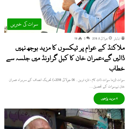
سوات کی خبریں
ایڈیٹر
جولائی 6, 2018
0
118
ملاکنڈ کے عوام پر ٹیکسوں کا مزید بوجھ نہیں
ڈالیں گے،عمران خان کا کبل گراونڈ میں جلسہ سے
خطاب
سوات (زما سوات ڈاٹ کام ، تازہ ترین۔ 06 جولائی 2018ء) تحریک انصاف کے سربراہ عمران
خان نےسوات کے تحصیل…
» مزید پڑھیں