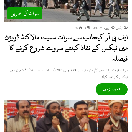
سوات کی خبریں
ایڈیٹر
فروری 24, 2019
0
116
ایف بی آر کیجانب سے سوات سمیت مالاکنڈ ڈویژن
میں ٹیکس کے نفاذ کیلئے سروے شروع کرنے کا
فیصلہ
سوات (زما سوات ڈاٹ کام ، تازہ ترین۔ 24 فروری 2019ء) سوات سمیت مالاکنڈ ڈویژن میں
ٹیکس کے نفاذ کیلئے…
» مزید پڑھیں