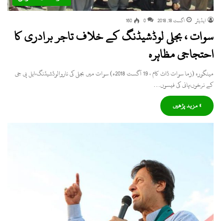
ایڈیٹر
اگست 18, 2018
0
160
سوات ، بجلی لوڈشیڈنگ کے خلاف تاجر برادری کا
احتجاجی مظاہرہ
مینگورہ (زما سوات ڈاٹ کام ، 19 آگست 2018ء) سوات میں بجلی کی ناروالوڈشیڈنگ،ایل پی جی
کے نرخوں،پانی کی فیسوں…
» مزید پڑھیں