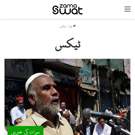
مینو
ھوم
/
ٹیکس
ٹیکس
سوات کی خبریں