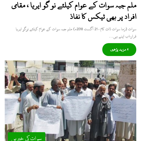
ملم جبہ سوات کے عوام کیلئے نو گو ایریا ، مقامی
افراد پر بھی ٹیکس کا نفاذ
سوات (زما سوات ڈاٹ کام ، 21 آگست 2018ء) ملم جبہ سوات کے عوام کیلئے نوگو ایریا
قرار،اب اپنے ہی…
» مزید پڑھیں
سوات کی خبریں