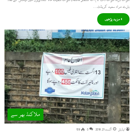
بارے مراد سعید کریڈٹ…
» مزید پڑھیں
ملاکنڈ بھر سے
ایڈیٹر
اگست 21, 2018
0
109