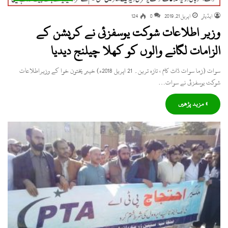
ایڈیٹر
اپریل 21, 2019
0
124
وزیر اطلاعات شوکت یوسفزئی نے کرپشن کے
الزامات لگانے والوں کو کھلا چیلنج دیدیا
سوات (زما سوات ڈاٹ کام ، تازہ ترین۔ 21 اپریل 2018ء) خیبر پختون خوا کے وزیراطلاعات
شوکت یوسفزئی نے سوات…
» مزید پڑھیں