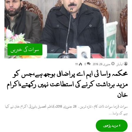
سوات کی خبریں
ایڈیٹر
جنوری 29, 2019
0
111
محکمہ واسا ٹی ایم اے پراضافی بوجھ ہے،جس کو
مزید برداشت کرنے کی استطاعت نہیں رکھتے،اکرام
خان
سوات (زما سوات ڈاٹ کام ، تازہ ترین۔ 28 جنوری 2018ء)ناظم تحصیل بابوزئی اکرام خان نے کہا
ہے کہ واسا…
» مزید پڑھیں