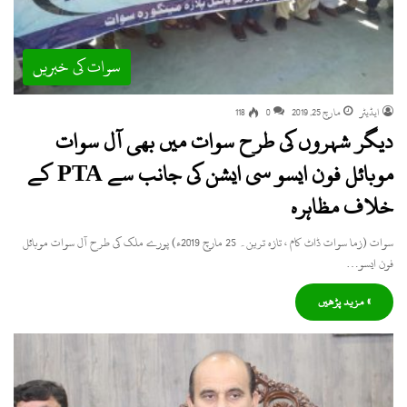
سوات کی خبریں
ایڈیٹر
مارچ 25, 2019
0
118
دیگر شہروں کی طرح سوات میں بھی آل سوات
موبائل فون ایسو سی ایشن کی جانب سے PTA کے
خلاف مظاہرہ
سوات (زما سوات ڈاٹ کام ، تازہ ترین۔ 25 مارچ 2019ء) پورے ملک کی طرح آل سوات موبائل
فون ایسو…
» مزید پڑھیں