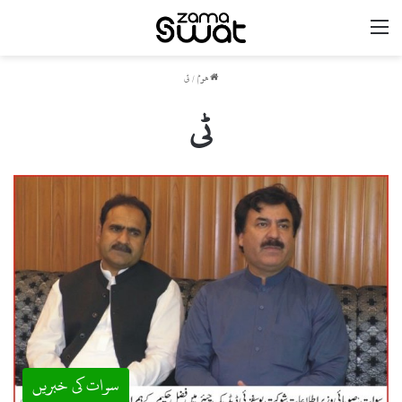
مینو
ھوم
/
ٹی
ٹی
سوات کی خبریں