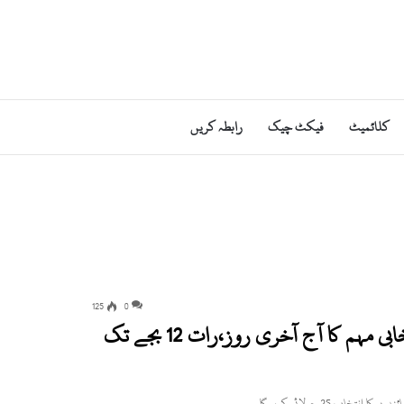
کلائمیٹ
فیکٹ چیک
رابطہ کریں
125
0
عام انتخابات 2018، ملک بھر میں جاری انتخابی مہم کا آج آخری روز،رات 12 بجے تک