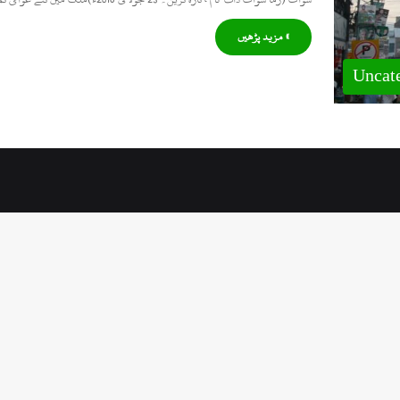
» مزید پڑھیں
Uncat