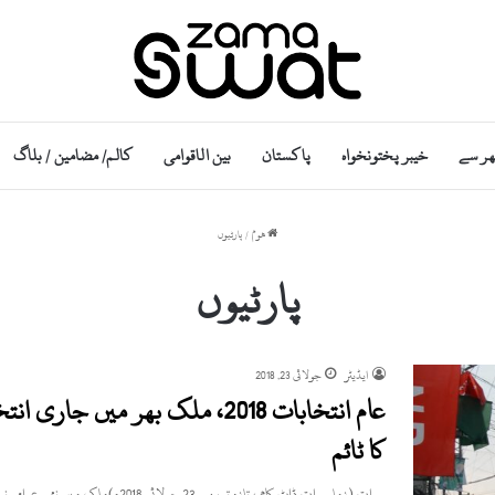
ھر سے
خیبر پختونخواہ
پاکستان
بین الاقوامی
کالم/ مضامین / بلاگ
ھوم
/
پارٹیوں
پارٹیوں
ایڈیٹر
جولائی 23, 2018
کا ٹائم
سوات (زما سوات ڈاٹ کام ، تازہ ترین۔ 23 جولائی 2018ء)ملک میں نئے عوامی نمائندوں کا انتخاب 25 جولائی کوہوگا…