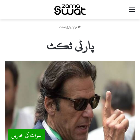
مینو
ھوم
/
پارٹی ٹکٹ
پارٹی ٹکٹ
سوات کی خبریں