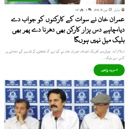
ایڈیٹر
جون 19, 2018
0
341
عمران خان نے سوات کے کارکنوں کو جواب دے
دیا،چاہے دس ہزار کارکن بھی دھرنا دے پھر بھی
بلیک میل نہیں ہوںگا
اسلام آباد: چیئرمین تحریک انصاف عمران خان نے کہا ہے کہ ٹکٹوں کی تقسیم کے معاملے پر
کسی سے بلیک…
» مزید پڑھیں