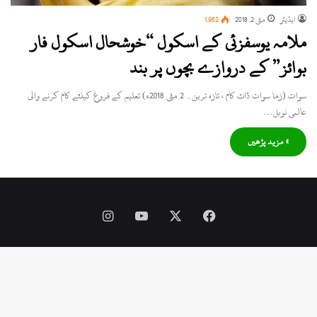
ایڈیٹر
مئی 2, 2018
1,962
ملامہ یوسفزئی کے اسکول “خوشحال اسکول فار
بوائز” کے دروازے بچوں پر بند
سوات (زما سوات ڈاٹ کام ، تازہ ترین۔ 2 مئی 2018ء) تعلیم کے فروغ کیلئے کام کرنے والی
عالمی نوبل…
» مزید پڑھیں
Instagram
YouTube
Facebook
X