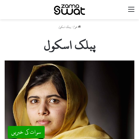
مینو
ھوم
/
پبلک اسکول
پبلک اسکول
سوات کی خبریں