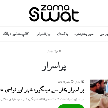
ھر سے
خیبر پختونخواہ
پاکستان
بین الاقوامی
کالم/ مضامین / بلاگ
ھوم
/
پراسرار
پراسرار
ایڈیٹر
ستمبر 11, 2018
پُر اسرار بخار سے مینگورہ شہر اور نواحی ع
سوات (زما سوات ڈاٹ کام ، 11 ستمبر 2018ء) مینگورہ شہر سمیت نواحی علاقوں میں پراسرار بیماری سے متعدد افراد…