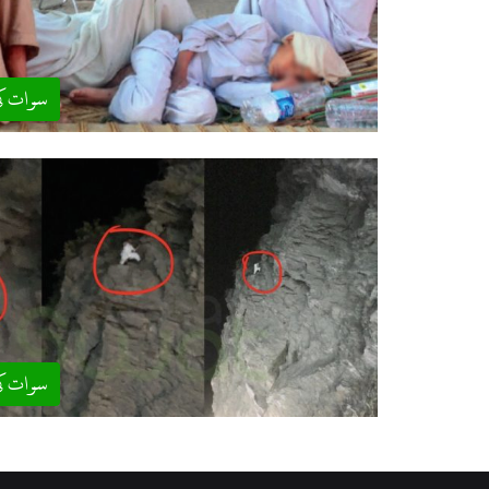
سوات ک
سوات ک