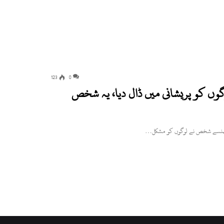
123
0
ں کو پریشانی میں ڈال دیا، یہ شخص