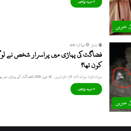
» مزید پڑھیں
ی خبریں
ایڈیٹر
جولائی 1, 2018
فضاگٹ کی پہاڑی میں پراسرار شخص نے لوگو
کون تھا؟
سوات (زما سوات ڈاٹ کام ، تازہ ترین۔ 30 جون 2018ء)فضاگٹ کے پہاڑی میں پھنسے شخص نے لوگوں کو مشکل…
» مزید پڑھیں
ی خبریں