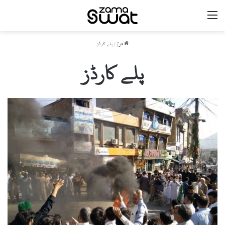
مینو
ھوم
/
پلے کارڈز
پلے کارڈز