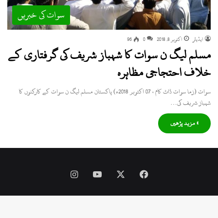
سوات کی خبریں
ایڈیٹر
اکتوبر 8, 2018
0
96
مسلم لیگ ن سوات کا شہباز شریف کی گرفتاری کے
خلاف احتجاجی مظاہرہ
سوات (زما سوات ڈاٹ کام ، 07 اکتوبر 2018ء) پاکستان مسلم لیگ ن سوات کے کارکنوں کا
شہباز شریف کی…
» مزید پڑھیں
Instagram
YouTube
Facebook
X