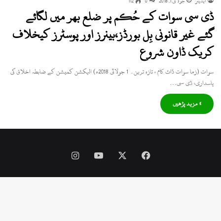
ایڈیٹر
جولائی 1, 2018
0
112
ڈی سی سوات کے حُکم پر ضلع بھر میں لگائے
گئے غیر قانونی بِل بورڈز،بینرز اور پوسٹرز کیخلاف
کریک ڈاون شروع
سوات (زما سوات ڈاٹ کام ، تازہ ترین۔ 1 جولائی 2018ء) الیکشن کمیشن کے ضابطہ اخلاق کی
پاسداری، ڈی سی…
» مزید پڑھیں
Instagram
YouTube
Facebook
X