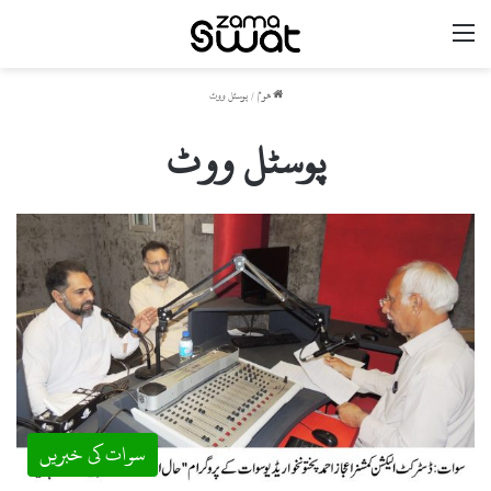
مینو
ھوم
/
پوسٹل ووٹ
پوسٹل ووٹ
سوات کی خبریں