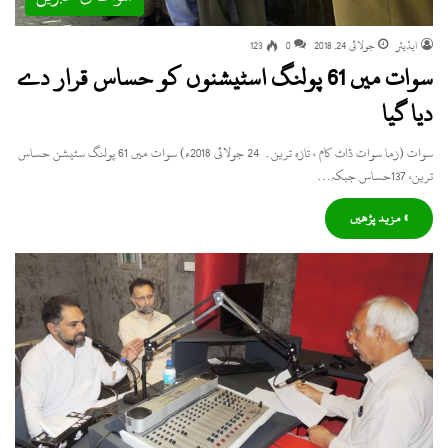
ایڈیٹر
جولائی 24, 2018
0
123
سوات میں 61 پولنگ اسٹیشنوں کو حساس قرار دے
دیا گیا
سوات (زما سوات ڈاٹ کام ، تازہ ترین۔ 24 جولائی 2018ء) سوات میں 61 پولنگ سٹیشن حساس
ترین، 137حساس جبکہ…
» مزید پڑھیں