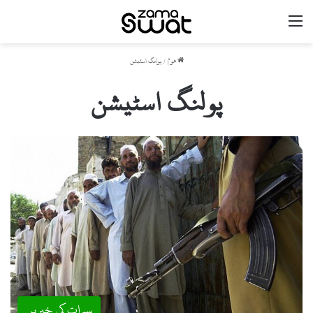
مینو
ھوم
/
پولنگ اسٹیشن
پولنگ اسٹیشن
سوات کی خبریں