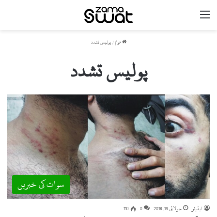
مینو
ھوم
/
پولیس تشدد
پولیس تشدد
سوات کی خبریں
ایڈیٹر
جولائی 19, 2018
0
110