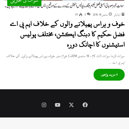
سوات کی خبریں
ایڈیٹر
ستمبر 16, 2018
0
117
خوف و ہراس پھیلانے والوں کے خلاف ایم پی اے
فضل حکیم کا دبنگ ایکشن، مختلف پولیس
اسٹیشنوں کا اچانک دورہ
سوات (زما سوات ڈاٹ کام ، 16 ستمبر 2018ء) عوام میں خوف وہراس پھیلانے والوں کے خلاف
ایم پی اے…
» مزید پڑھیں
Instagram
YouTube
Facebook
X