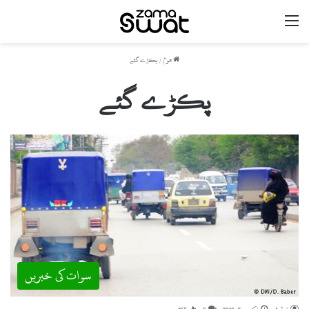
مینو
ھوم
/
پکڑے گئے
پکڑے گئے
سوات کی خبریں