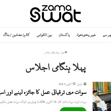
ھر سے
خیبر پختونخواہ
پاکستان
بین الاقوامی
کالم/ مضامین / بلاگ
ھوم
/
پہلا ہنگامی اجلاس
پہلا ہنگامی اجلاس
ایڈیٹر
اکتوبر 11, 2018
سوات میں ترقیاتی عمل کا جائزہ لینے اور اس
سوات (زما سوات ڈاٹ کام ، 10 اکتوبر 2018ء) چیئرمین ڈیڈک سوات فضل حکیم خان کی زیر صدارت سوات میں…