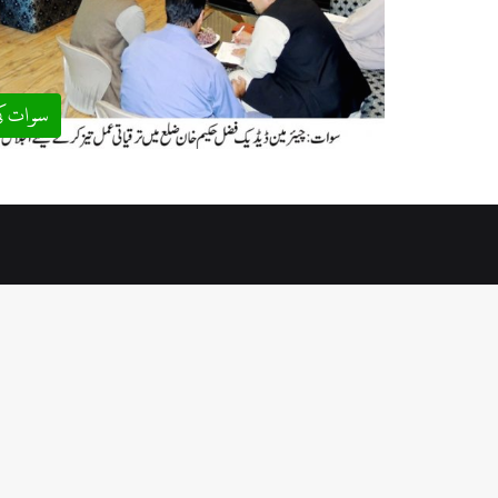
سوات ک