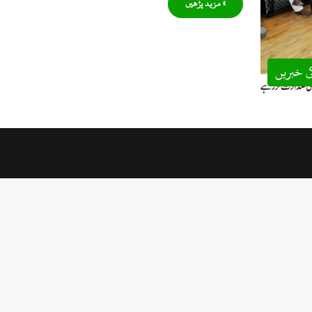
» مزید پڑھیں
ی خبریں