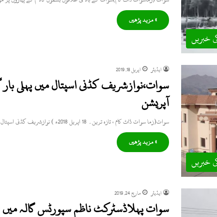
» مزید پڑھیں
ی خبریں
ایڈیٹر
اپریل 18, 2019
سوات،نوازشریف کڈنی اسپتال میں پہلی بار گ
آپریشن
سوات(زما سوات ڈاٹ کام ، تازہ ترین۔ 18 اپریل 2018ء ) نوازشریف کڈنی اسپتال سنگوٹہ سوات میں صوبے کی تاریخ میں…
» مزید پڑھیں
ی خبریں
ایڈیٹر
مارچ 24, 2019
سوات پہلاڈسٹرکٹ ناظم سپورٹس گالہ میں ج