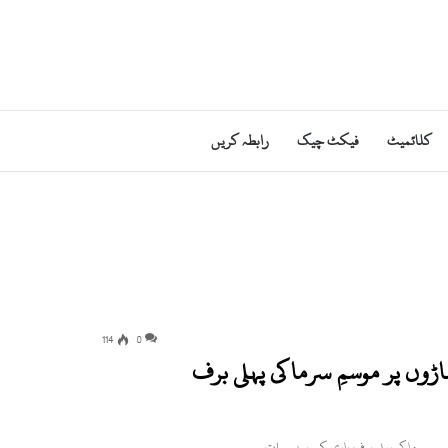
کلائمیٹ
فیکٹ چیک
رابطہ کریں
114
0
وں پر موسمِ سرما کی پہلی برف
وسم سرما کی پہلی برف باری کے بعد سوات…