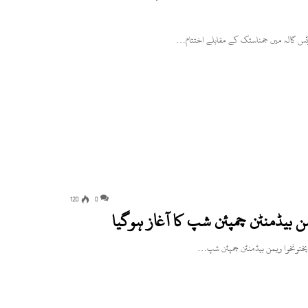
120
0
من بیڈمنٹن چمپئن شپ کا آغاز ہوگیا