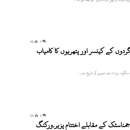
138
0
ردوں کے کینسر اور پتھریوں کا کامیاب
124
0
مناسٹک کے مقابلے اختتام پزیر,ورکنگ