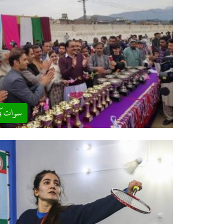
سوات ک