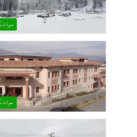
سوات ک
سوات ک