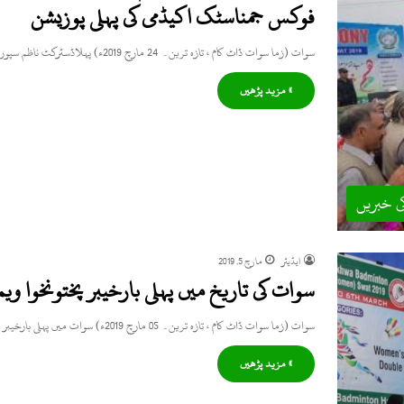
فوکس جمناسٹک اکیڈمی کی پہلی پوزیشن
سوات (زما سوات ڈاٹ کام ، تازہ ترین۔ 24 مارچ 2019ء) پہلاڈسٹرکٹ ناظم سپورٹس گالہ میں جمناسٹک کے مقابلے اختتام…
» مزید پڑھیں
ی خبریں
ایڈیٹر
مارچ 5, 2019
سوات کی تاریخ میں پہلی بارخیبر پختونخوا وی
سوات (زما سوات ڈاٹ کام ، تازہ ترین۔ 05 مارچ 2019ء) سوات میں پہلی بارخیبر پختونخوا ویمن بیڈمنٹن چمپئن شپ…
» مزید پڑھیں