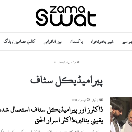
ھر سے
خیبر پختونخواہ
پاکستان
بین الاقوامی
کالم/ مضامین / بلاگ
ھوم
/
پیرامیڈیکل سٹاف
پیرامیڈیکل سٹاف
ایڈیٹر
نومبر 7, 2018
ڈاکٹرز اور پیرامیڈیکل سٹاف استعمال شدہ ط
یقینی بنائیں،ڈاکٹر اسرار الحق
سوات (زما سوات ڈاٹ کام ، تازہ ترین۔ 06 نومبر 2018ء) سیدوگروپ آف ٹیچنگ ہسپتال سوات کے چیف ایگزیکٹیو پروفیسر…