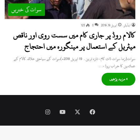
سوات کی خبریں
ایڈیٹر
اپریل 19, 2019
0
125
کالام روڈ پر جاری کام میں سست روی اور ناقص
میٹریل کے استعمال پر مینگورہ میں احتجاج
سوات(زما سوات ڈاٹ کام ، تازہ ترین۔ 19 اپریل 2018ء)سوات کے سیاحتی علاقہ کالام کے
عمائدین کا خراب روڈ ،…
» مزید پڑھیں
Instagram
YouTube
Facebook
X