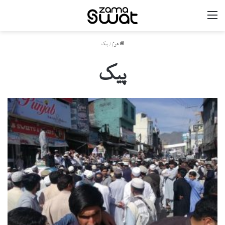
مینو
ھوم
/
پیک
پیک