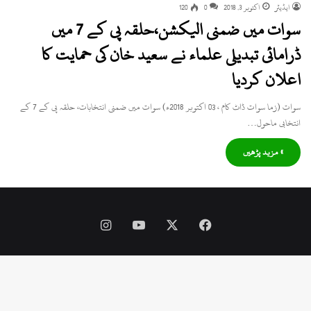
ایڈیٹر
اکتوبر 3, 2018
0
120
سوات میں ضمنی الیکشن،حلقہ پی کے 7 میں
ڈرامائی تبدیلی علماء نے سعید خان کی حمایت کا
اعلان کردیا
سوات (زما سوات ڈاٹ کام ، 03 اکتوبر 2018ء) سوات میں ضمنی انتخابات، حلقہ پی کے 7 کے
انتخابی ماحول…
» مزید پڑھیں
Instagram
YouTube
Facebook
X