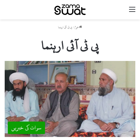
مینو
ھوم
/
پی ٹی آئی ارہنما
پی ٹی آئی ارہنما
سوات کی خبریں