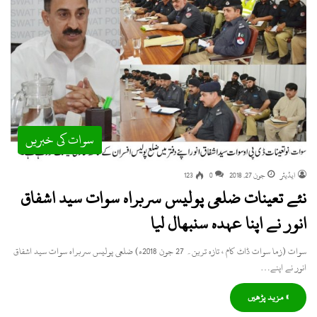
سوات کی خبریں
ایڈیٹر
جون 27, 2018
0
123
نئے تعینات ضلعی پولیس سربراہ سوات سید اشفاق
انور نے اپنا عہدہ سنبھال لیا
سوات (زما سوات ڈاٹ کام ، تازہ ترین۔ 27 جون 2018ء) ضلعی پولیس سربراہ سوات سید اشفاق
انور نے اپنے…
» مزید پڑھیں