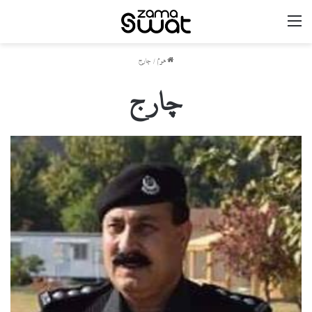
مینو
ھوم
/
چارج
چارج