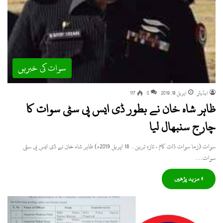
سوات کی خبریں
ایڈیٹر
اپریل 18, 2019
0
117
ظاہر شاہ خان نے بطور ڈی ایس پی سٹی سوات کا
چارج سنبھال لیا
سوات (زما سوات ڈاٹ کام ، تازہ ترین۔ 18 اپریل 2019ء) ظاہر شاہ خان نے ڈی ایس پی سٹی
سوات…
» مزید پڑھیں