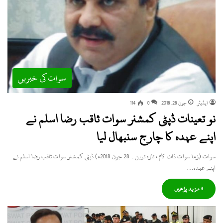
سوات کی خبریں
ایڈیٹر
جون 28, 2018
0
114
نو تعینات ڈپٹی کمشنر سوات ثاقب رضا اسلم نے
اپنے عہدہ کا چارج سنبھال لیا
سوات (زما سوات ڈاٹ کام ، تازہ ترین۔ 28 جون 2018ء) ڈپٹی کمشنر سوات ثاقب رضا اسلم نے
اپنے عہدہ…
» مزید پڑھیں