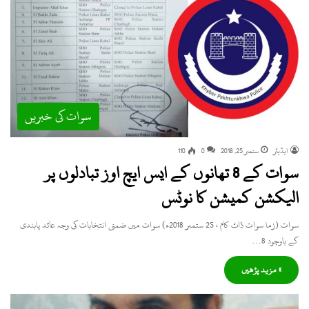
سوات کی خبریں
ایڈیٹر
ستمبر 25, 2018
0
110
سوات کے 8 تھانوں کے ایس ایچ اوز تبادلوں پر
الیکشن کمیشن کا نوٹس
سوات (زما سوات ڈاٹ کام ، 25 ستمبر 2018ء) سوات میں ضمنی انتخابات کی وجہ عائد پابندی
کے باوجود 8…
» مزید پڑھیں