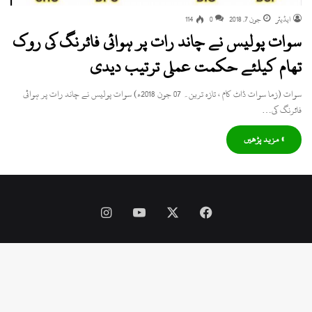
ایڈیٹر
جون 7, 2018
0
114
سوات پولیس نے چاند رات پر ہوائی فائرنگ کی روک
تھام کیلئے حکمت عملی ترتیب دیدی
سوات (زما سوات ڈاٹ کام ، تازہ ترین۔ 07 جون 2018ء) سوات پولیس نے چاند رات پر ہوائی
فائرنگ کی…
» مزید پڑھیں
Instagram
YouTube
Facebook
X