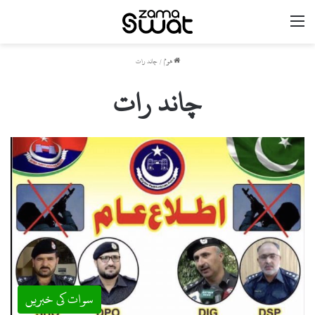
مینو
ھوم
/
چاند رات
چاند رات
سوات کی خبریں