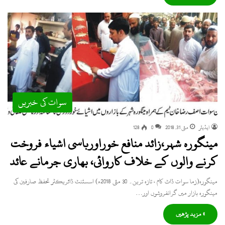
سوات کی خبریں
ایڈیٹر
مئی 31, 2018
0
128
مینگورہ شہر،زائد منافع خوراورباسی اشیاء فروخت
کرنے والوں کے خلاف کاروائی، بھاری جرمانے عائد
مینگورہ(زما سوات ڈاٹ کام ، تازہ ترین۔ 30 مئی 2018ء) اسسٹنٹ ڈائریکٹر تحفظ صارفین کی
مینگورہ بازار میں گرانفروشوں اور…
» مزید پڑھیں