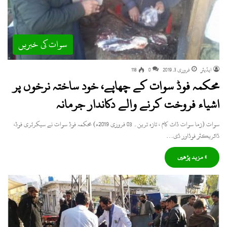
سوات کی خبریں
ایڈیٹر
فروری 3, 2019
0
118
محکمہ فوڈ سوات کے چھاپے، خود ساختہ نرخوں پر
اشیاء فروخت کرنے والے دکاندار جرمانہ
سوات (زما سوات ڈاٹ کام ، تازہ ترین۔ 03 فروری 2019ء) محکمہ فوڈ سوات نے سیکرٹری فوڈ،
ڈائریکٹر فوڈاور ڈی…
» مزید پڑھیں