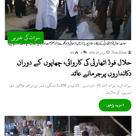
سوات کی خبریں
Niaz Khan
نومبر 25, 2018
0
129
حلال فوڈ اتھارٹی کی کاروائی، چھاپوں کے دوران
دکانداروں پرجرمانے عائد
سوات (زما سوات ڈاٹ کام ، تازہ ترین۔ 25 نومبر 2018ء) مینگورہ شہر اور نواحی علاقوں میں
شہریوں کو ملاوٹ…
» مزید پڑھیں