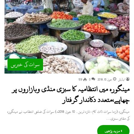
سوات کی خبریں
ایڈیٹر
جون 10, 2018
0
109
‎مینگورہ میں انتظامیہ کا سبزی منڈی وبازاروں پر
چھاپے،متعدد دکاندار گرفتار
مینگورہ (زما سوات ڈاٹ کام ، تازہ ترین۔ 10 جون 2018ء) سوات کی ضلعی انتظامیہ نے مینگورہ
کی مقامی سبزی…
» مزید پڑھیں