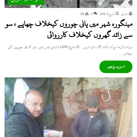
ایڈیٹر
مارچ 5, 2019
0
126
مینگورہ شہر میں پانی چوروں کیخلاف چھاپے ، سو
سے زائد گھروں کیخلاف کارروائی
سوات (زما سوات ڈاٹ کام ، تازہ ترین۔ 05 مارچ 2019ء) ڈبلیو ایس ایس سی کا پانی چوروں کے
خلاف…
» مزید پڑھیں