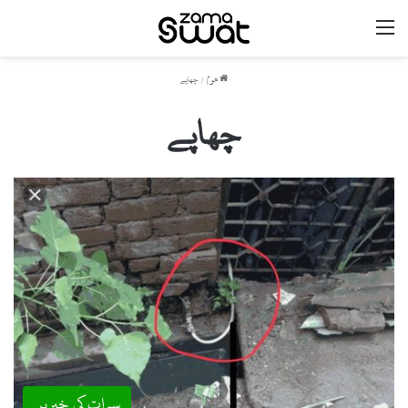
مینو
ھوم
/
چھاپے
چھاپے
سوات کی خبریں