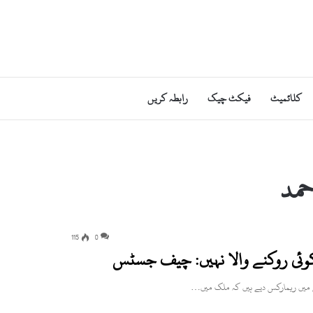
کلائمیٹ
فیکٹ چیک
رابطہ کریں
مد
115
0
 کوئی روکنے والا نہیں: چیف جسٹس
 میں ریمارکس دیے ہیں کہ ملک میں…