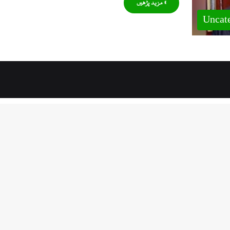
» مزید پڑھیں
Uncat