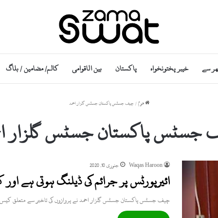
ھر سے
خیبر پختونخواہ
پاکستان
بین الاقوامی
کالم/ مضامین / بلاگ
ھوم
/
چیف جسٹس پاکستان جسٹس گلزار احمد
 جسٹس پاکستان جسٹس گلزار اح
Waqas Haroon
جنوری 10, 2020
ائیرپورٹس پر جرائم کی ڈیلنگ ہوتی ہے اور
چیف جسٹس پاکستان جسٹس گلزار احمد نے پروازوں کی تاخیر سے متعلق کیس