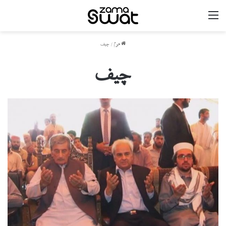
مینو
ھوم
/
چیف
چیف