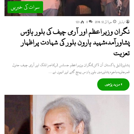
سوات کی خبریں
ایڈیٹر
جولائی 12, 2018
0
123
نگران وزیراعظم اور آرمی چیف کی بلور ہاؤس
پشاورآمد،شہید ہارون بلور کی شہادت پراظہار
تعزیت
پشاور(ڈیلی پاکستان آن لائن)نگران وزیراعظم جسٹس (ر)ناصرالملک اور آرمی چیف جنرل
قمرجاویدباجوہ پشاورمیں بلور ہاﺅس پہنچ گئے اور انہوں نے…
» مزید پڑھیں