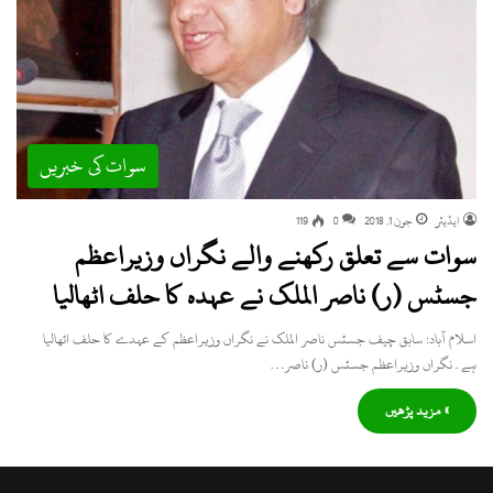
سوات کی خبریں
ایڈیٹر
جون 1, 2018
0
119
سوات سے تعلق رکھنے والے نگراں وزیراعظم
جسٹس (ر) ناصر الملک نے عہدہ کا حلف اٹھالیا
اسلام آباد: سابق چیف جسٹس ناصر الملک نے نگراں وزیراعظم کے عہدے کا حلف اٹھالیا
ہے۔نگراں وزیراعظم جسٹس (ر) ناصر…
» مزید پڑھیں