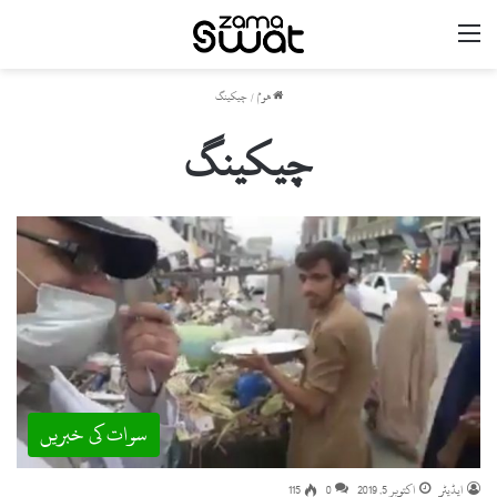
مینو
ھوم
/
چیکینگ
چیکینگ
سوات کی خبریں
ایڈیٹر
اکتوبر 5, 2019
0
115