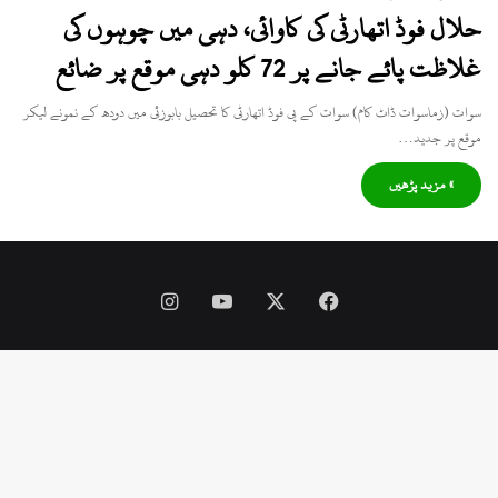
حلال فوڈ اتھارٹی کی کاوائی، دہی میں چوہوں کی
غلاظت پائے جانے پر 72 کلو دہی موقع پر ضائع
سوات (زماسوات ڈاٹ کام) سوات کے پی فوڈ اتھارٹی کا تحصیل بابوزئی میں دودھ کے نمونے لیکر
موقع پر جدید…
» مزید پڑھیں
Instagram
YouTube
Facebook
X