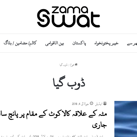
ھر سے
خیبر پختونخواہ
پاکستان
بین الاقوامی
کالم/ مضامین / بلاگ
ھوم
/
ڈوب گیا
ڈوب گیا
ایڈیٹر
جولائی 4, 2018
مٹہ کے علاقہ کالاکوٹ کے مقام پر پانچ سال
جاری
سوات (زما سوات ڈاٹ کام ، تازہ ترین۔ 04 جولائی 2018ء) سوات کے تحصیل مٹہ کے علاقہ کالاکوٹ میں پانچ…