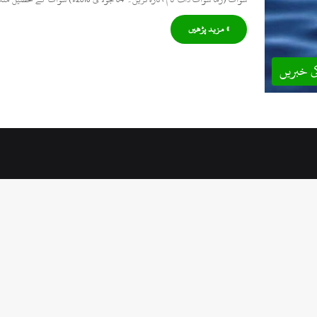
» مزید پڑھیں
ی خبریں