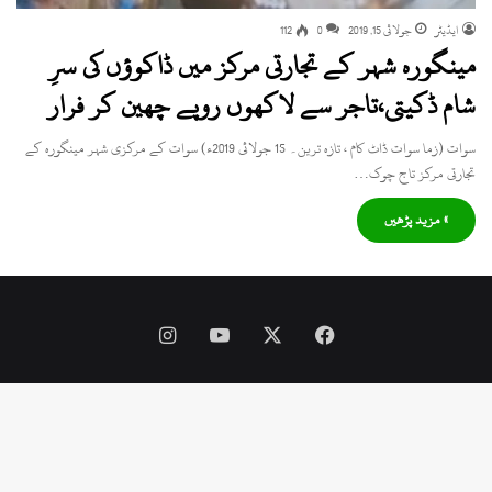
ایڈیٹر
جولائی 15, 2019
0
112
مینگورہ شہر کے تجارتی مرکز میں ڈاکوؤں کی سرِ
شام ڈکیتی،تاجر سے لاکھوں روپے چھین کر فرار
سوات (زما سوات ڈاٹ کام ، تازہ ترین۔ 15 جولائی 2019ء) سوات کے مرکزی شہر مینگورہ کے
تجارتی مرکز تاج چوک…
» مزید پڑھیں
Instagram
YouTube
Facebook
X