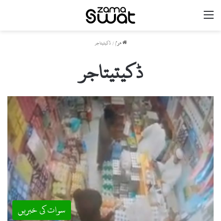
مینو
ھوم
/
ڈکیتیتاجر
ڈکیتیتاجر
سوات کی خبریں