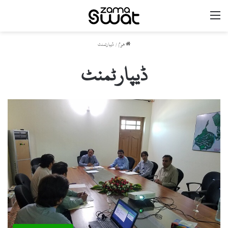
مینو
ھوم
/
ڈیپارٹمنٹ
ڈیپارٹمنٹ