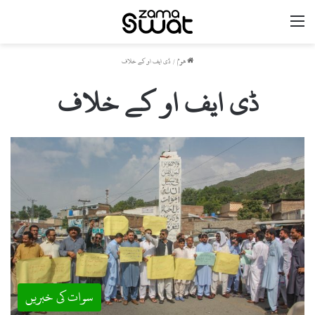
مینو
ھوم
/
ڈی ایف او کے خلاف
ڈی ایف او کے خلاف
سوات کی خبریں