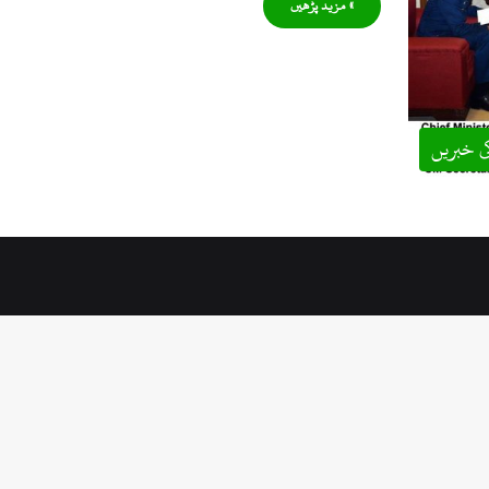
» مزید پڑھیں
ی خبریں