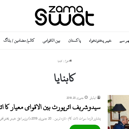
ھر سے
خیبر پختونخواہ
پاکستان
بین الاقوامی
کالم/ مضامین / بلاگ
ھوم
/
کابنایا
کابنایا
ایڈیٹر
جنوری 20, 2019
سیدوشریف ائرپورٹ بین الاقوامی معیار کا ائ
پشاور (زما سوات ڈاٹ کام ، تازہ ترین۔ 20 جنوری 2019ء) وزیراعلیٰ خیبر پختونخوا محمود خان نے سیدو شریف ائیر…