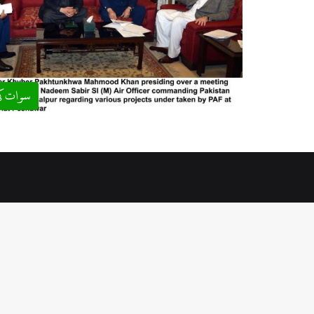
سوات ک