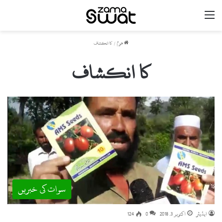
مینو
ھوم
/
کا انکشاف
کا انکشاف
سوات کی خبریں
ایڈیٹر
اکتوبر 3, 2018
0
124