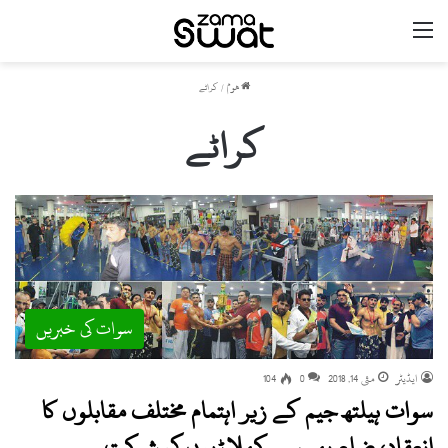
مینو
ھوم
/
کراٹے
کراٹے
سوات کی خبریں
ایڈیٹر
مئی 14, 2018
0
104
سوات ہیلتھ جیم کے زیر اہتمام مختلف مقابلوں کا
انعقاد، ضلع بھر سے کھلاڑیوں کی شرکت