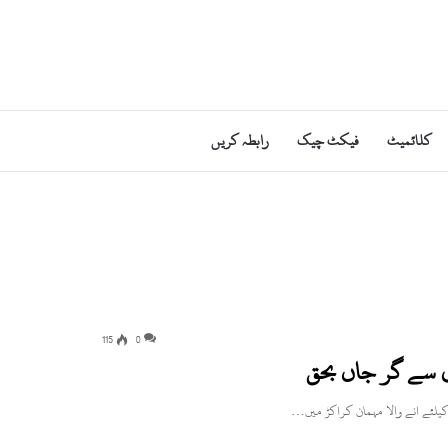
کلائمیٹ
فیکٹ چیک
رابطہ کریں
115
0
ی سے گر جاں بحق