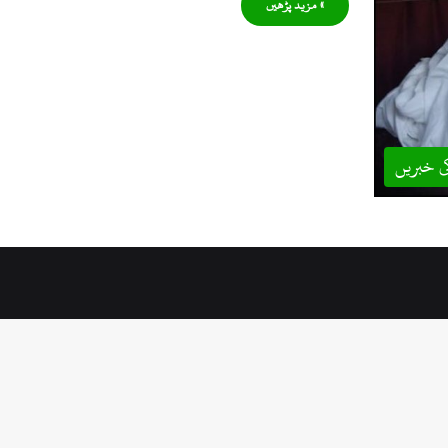
» مزید پڑھیں
ی خبریں