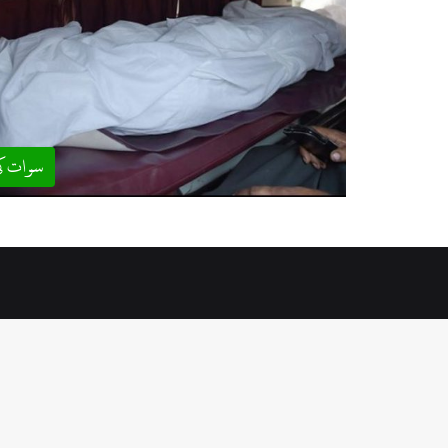
سوات ک