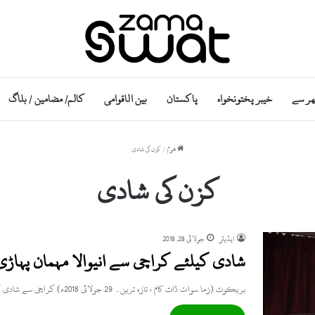
ھر سے
خیبر پختونخواہ
پاکستان
بین الاقوامی
کالم/ مضامین / بلاگ
ھوم
/
کزن کی شادی
کزن کی شادی
ایڈیٹر
جولائی 28, 2018
شادی کیلئے کراچی سے انیوالا مہمان پہاڑ
بریکوٹ (زما سوات ڈاٹ کام ، تازہ ترین۔ 29 جولائی 2018ء) کراچی سے شادی کیلئے انے والا مہمان کراکڑ میں…