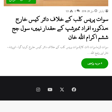
ایڈیٹر
مئی 26, 2018
0
123
سوات پریس کلب کے خلاف دائر کیس خارج
،مذکورہ افراد ممبرشپ کے حقدار نہیں، سول جج
ششم اکرام اللہ خان
سوات (زماسوات ڈاٹ کام)سوات پریس کلب کے خلاف دائر کیس خارج کردیا گیا ، انورشاہ ،
نثار اور رفیع اللہ…
» مزید پڑھیں
Instagram
YouTube
Facebook
X