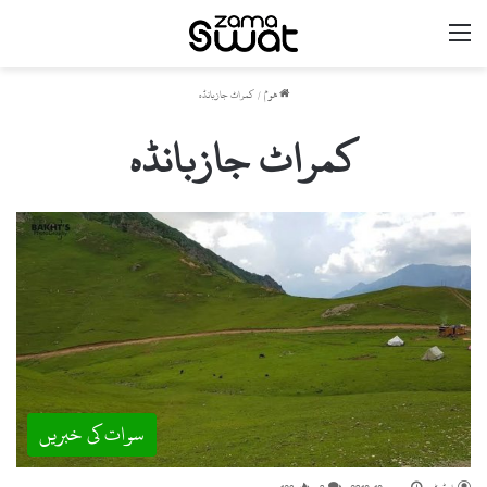
مینو
ھوم
/
کمراٹ جازبانڈہ
کمراٹ جازبانڈہ
سوات کی خبریں