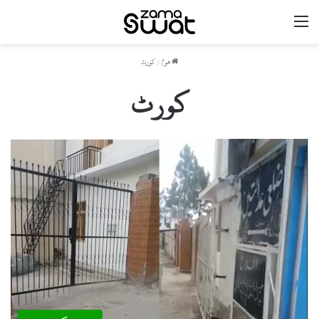
مینو
ھوم
/
کورٹ
کورٹ