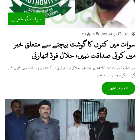
سوات کی خبریں
ایڈیٹر
مئی 24, 2018
0
109
سوات میں کتوں کا گوشت بیچنے سے متعلق خبر
میں کوئی صداقت نہیں، حلال فوڈ اتھارٹی
سوات(زما سوات ڈاٹ کام)خیبر پختونخوا حلال فوڈ اتھارٹی نے گزشتہ روز سوات میں کتوں کے
گوشت کو بیچنے سے متعلق…
» مزید پڑھیں