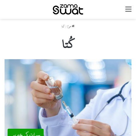
مینو
ھوم
/
کُتا
کُتا
سوات کی خبریں