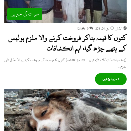
سوات کی خبریں
ایڈیٹر
مئی 24, 2018
0
121
کتوں کا قیمہ بناکر فروخت کرنے والا ملزم پولیس
کے ہتھے چڑھ گیا، اہم انکشافات
(زما سوات ڈاٹ کام ، تازہ ترین۔ 23 مئی 2018ء) کتوں کا قیمہ بناکر فروخت کرنے والا عادل نامی
ملزم…
» مزید پڑھیں