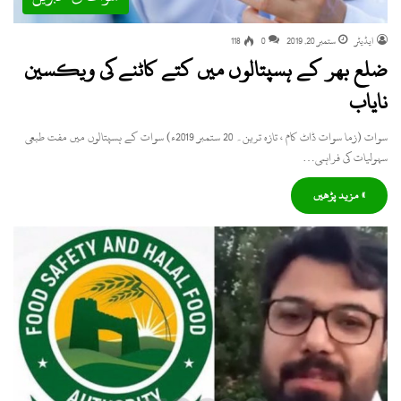
ایڈیٹر
ستمبر 20, 2019
0
118
ضلع بھر کے ہسپتالوں میں کتے کاٹنے کی ویکسین
نایاب
سوات (زما سوات ڈاٹ کام ، تازہ ترین۔ 20 ستمبر 2019ء) سوات کے ہسپتالوں میں مفت طبعی
سہولیات کی فراہمی…
» مزید پڑھیں