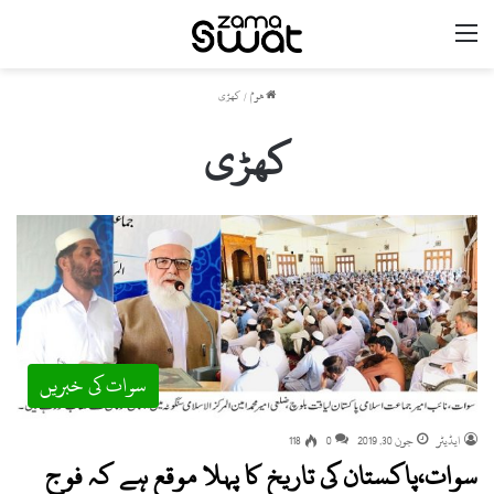
مینو
ھوم
/
کھڑی
کھڑی
سوات کی خبریں
ایڈیٹر
جون 30, 2019
0
118
سوات،پاکستان کی تاریخ کا پہلا موقع ہے کہ فوج