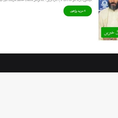
» مزید پڑھیں
ی خبریں