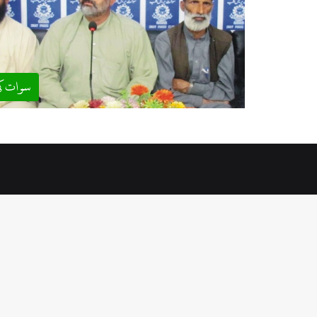
سوات ک