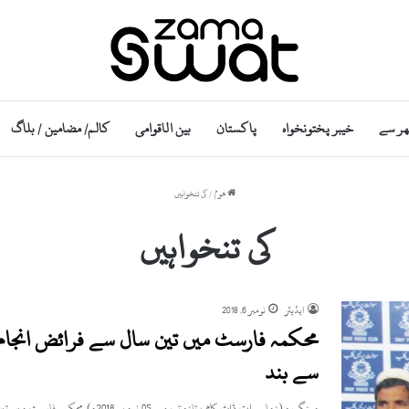
ھر سے
خیبر پختونخواہ
پاکستان
بین الاقوامی
کالم/ مضامین / بلاگ
ھوم
/
کی تنخواہیں
کی تنخواہیں
ایڈیٹر
نومبر 6, 2018
محکمہ فارسٹ میں تین سال سے فرائض انجام 
سے بند
مینگورہ (زما سوات ڈاٹ کام ، تازہ ترین۔ 05 نومبر 2018ء) محکمہ فارسٹ میں تین سال سے فرائض انجام دینے…