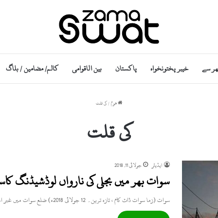
ھر سے
خیبر پختونخواہ
پاکستان
بین الاقوامی
کالم/ مضامین / بلاگ
ھوم
/
کی قلت
کی قلت
ایڈیٹر
جولائی 11, 2018
سوات بھر میں بجلی کی نارواں لوڈشیڈنگ ک
سوات (زما سوات ڈاٹ کام ، تازہ ترین۔ 12 جولائی 2018ء) ضلع سوات میں غیر اعلانیہ لوڈشیڈنگ کاسلسلہ جاری ہے…