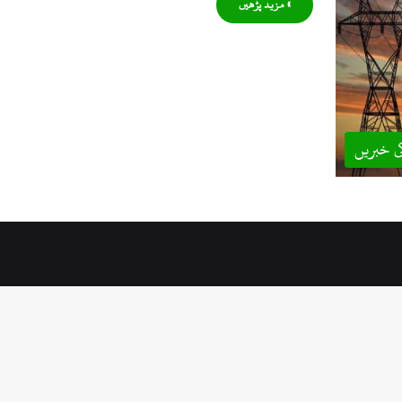
» مزید پڑھیں
ی خبریں