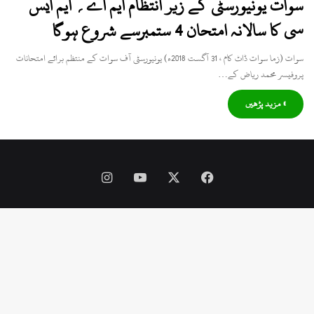
سوات یونیورسٹی کے زیر انتظام ایم اے؍ ایم ایس
سی کا سالانہ امتحان 4 ستمبرسے شروع ہوگا
سوات (زما سوات ڈاٹ کام ، 31 آگست 2018ء) یونیورسٹی آف سوات کے منتظم برائے امتحانات
پروفیسر محمد ریاض کے…
» مزید پڑھیں
Instagram
YouTube
Facebook
X