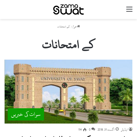
مینو
ھوم
/
کے امتحانات
کے امتحانات
سوات کی خبریں
ایڈیٹر
اگست 31, 2018
0
114