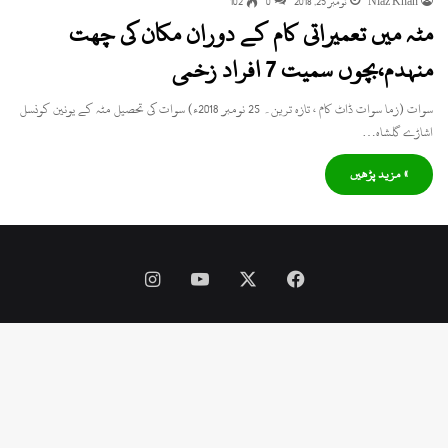
Niaz Khan
نومبر 25, 2018
0
102
مٹہ میں تعمیراتی کام کے دوران مکان کی چھت
منہدم،بچوں سمیت 7 افراد زخمی
سوات (زما سوات ڈاٹ کام ، تازہ ترین۔ 25 نومبر 2018ء) سوات کی تحصیل مٹہ کے یونین کونسل
اشاڑے گلشاہ…
» مزید پڑھیں
Instagram
YouTube
Facebook
X