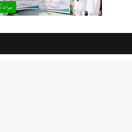
سوات ک