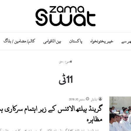
ھر سے
خیبر پختونخواہ
پاکستان
بین الاقوامی
کالم/ مضامین / بلاگ
ھوم
/
11ٹی
11ٹی
ایڈیٹر
ستمبر 30, 2019
گرینڈ ہیلتھ الائنس کے زیر اہتمام سرکاری
مظاہرہ
سوات (زماسوات ڈاٹ کام) گرینڈ ہیلتھ الائنس کے زیر اہتمام سرکاری ہسپتال