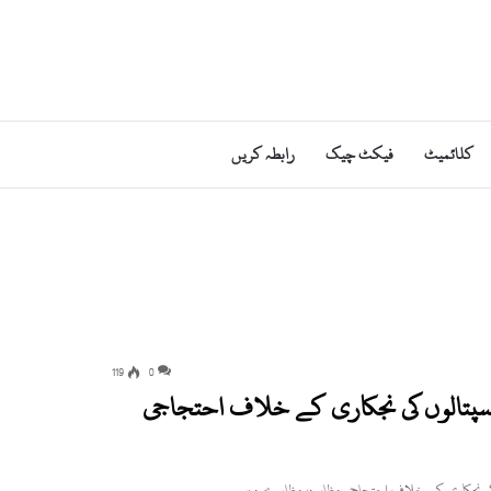
کلائمیٹ
فیکٹ چیک
رابطہ کریں
119
0
 ہسپتالوں کی نجکاری کے خلاف احتجاجی
وں کی نجکاری کے خلاف احتجاجی مظاہرہ، مظاہرے میں…