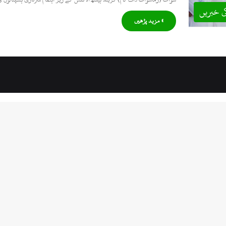
ی خبریں
» مزید پڑھیں