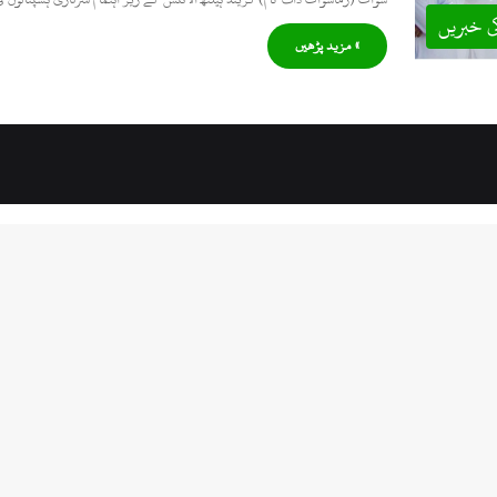
ی خبریں
» مزید پڑھیں