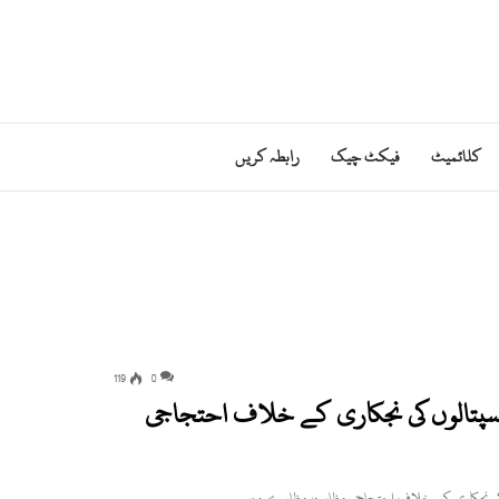
کلائمیٹ
فیکٹ چیک
رابطہ کریں
119
0
 ہسپتالوں کی نجکاری کے خلاف احتجاجی
وں کی نجکاری کے خلاف احتجاجی مظاہرہ، مظاہرے میں…