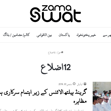
ھر سے
خیبر پختونخواہ
پاکستان
بین الاقوامی
کالم/ مضامین / بلاگ
ھوم
/
12اضلاع
12اضلاع
ایڈیٹر
ستمبر 30, 2019
گرینڈ ہیلتھ الائنس کے زیر اہتمام سرکاری
مظاہرہ
سوات (زماسوات ڈاٹ کام) گرینڈ ہیلتھ الائنس کے زیر اہتمام سرکاری ہسپتال