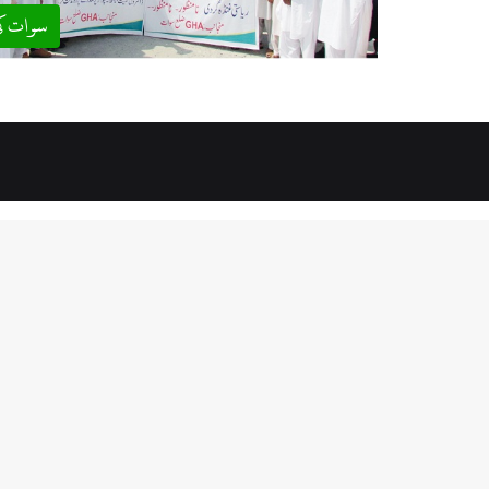
سوات ک