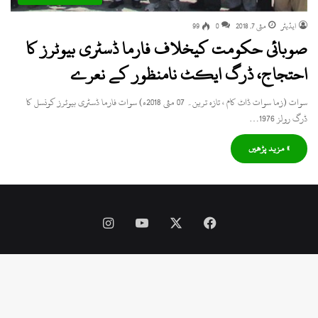
ایڈیٹر
مئی 7, 2018
0
99
صوبائی حکومت کیخلاف فارما ڈسٹری بیوٹرز کا
احتجاج، ڈرگ ایکٹ نامنظور کے نعرے
سوات (زما سوات ڈاٹ کام ، تازہ ترین۔ 07 مئی 2018ء) سوات فارما ڈسٹری بیوٹرز کونسل کا
ڈرگ رولز 1976…
» مزید پڑھیں
Instagram
YouTube
Facebook
X