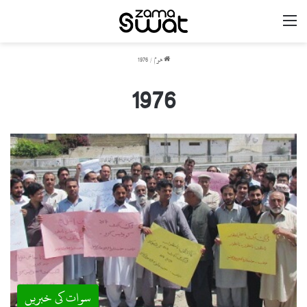
مینو
ھوم
/
1976
1976
سوات کی خبریں