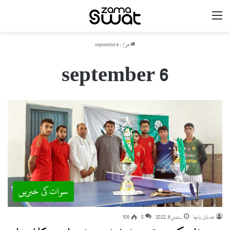
مینو
ھوم
/
6 september
6 september
سوات کی خبریں
عدنان باچا
ستمبر 6, 2022
0
106